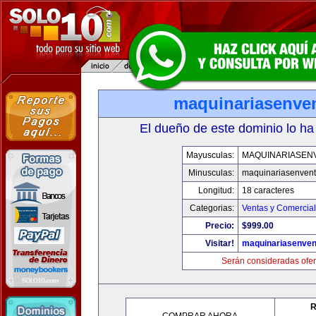
maquinariasenve
El dueño de este dominio lo ha
Mayusculas:
MAQUINARIASEN
Minusculas:
maquinariasenven
Longitud:
18 caracteres
Categorias:
Ventas y Comercial
Precio:
$999.00
Visitar!
maquinariasenve
Serán consideradas ofer
R