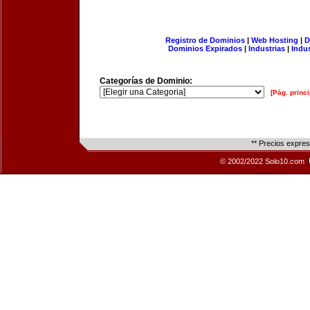
Registro de Dominios
|
Web Hosting
|
D
Dominios Expirados
|
Industrias
|
Indu
Categorías de Dominio:
[Pág. princi
** Precios expre
© 2002/2022 Solo10.com