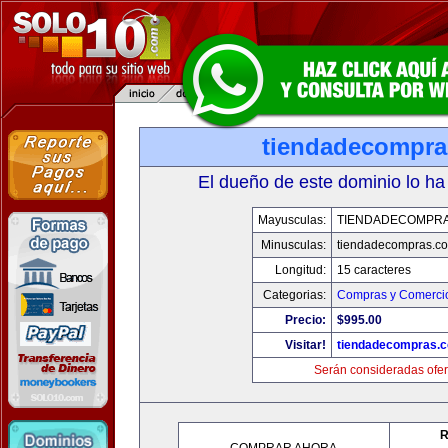
tiendadecompr
El dueño de este dominio lo ha
Mayusculas:
TIENDADECOMPR
Minusculas:
tiendadecompras.c
Longitud:
15 caracteres
Categorias:
Compras y Comercio
Precio:
$995.00
Visitar!
tiendadecompras.
Serán consideradas ofer
R