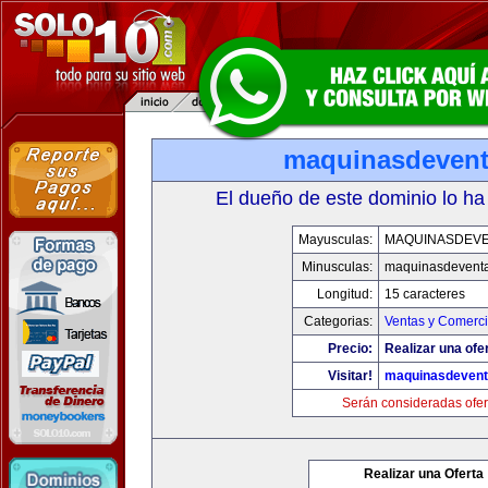
maquinasdeven
El dueño de este dominio lo ha
Mayusculas:
MAQUINASDEV
Minusculas:
maquinasdevent
Longitud:
15 caracteres
Categorias:
Ventas y Comerci
Precio:
Realizar una ofe
Visitar!
maquinasdeven
Serán consideradas ofer
Realizar una Oferta