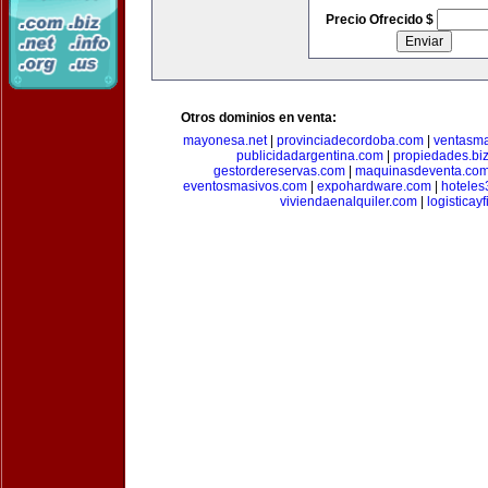
Precio Ofrecido $
Otros dominios en venta:
mayonesa.net
|
provinciadecordoba.com
|
ventasma
publicidadargentina.com
|
propiedades.bi
gestordereservas.com
|
maquinasdeventa.co
eventosmasivos.com
|
expohardware.com
|
hotele
viviendaenalquiler.com
|
logisticay