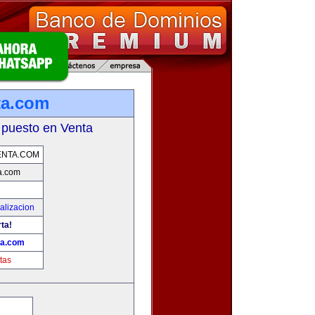
ta.com
 puesto en Venta
ENTA.COM
a.com
alizacion
rta!
ta.com
tas