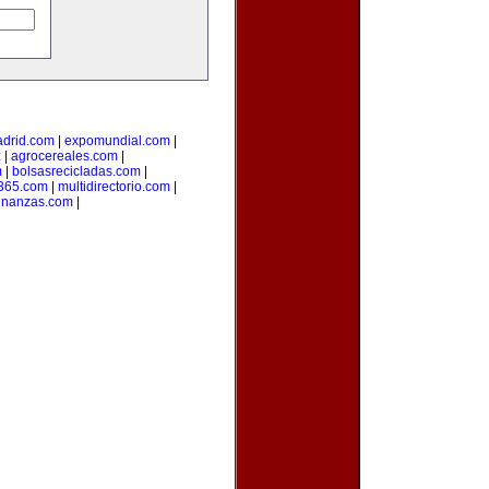
drid.com
|
expomundial.com
|
z
|
agrocereales.com
|
m
|
bolsasrecicladas.com
|
s365.com
|
multidirectorio.com
|
finanzas.com
|