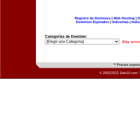
Registro de Dominios
|
Web Hosting
|
D
Dominios Expirados
|
Industrias
|
Indu
Categorías de Dominio:
[Pág. princi
** Precios expre
© 2002/2022 Solo10.com