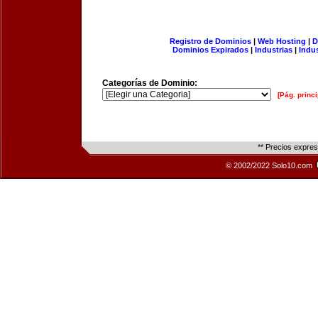
Registro de Dominios
|
Web Hosting
|
D
Dominios Expirados
|
Industrias
|
Indu
Categorías de Dominio:
[Pág. princi
** Precios expre
© 2002/2022 Solo10.com