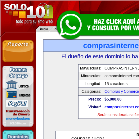
comprasinterne
El dueño de este dominio lo ha
Mayusculas:
COMPRASINTERNE
Minusculas:
comprasinternet.co
Longitud:
15 caracteres
Categorias:
Compras y Comercio
Precio:
$5,000.00
Visitar!
comprasinternet.c
Serán consideradas ofer
R