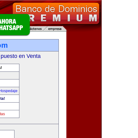
com
 puesto en Venta
M
 Hospedaje
ta!
tas