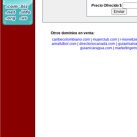
Precio Ofrecido $
Otros dominios en venta:
caribecolombiano.com
|
mujerclub.com
|
i-monetiz
areafutbol.com
|
directoriocanada.com
|
guiaelsalv
guianicaragua.com
|
marketingem