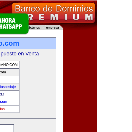
no.com
 puesto en Venta
RANO.COM
.com
 Hospedaje
ta!
o.com
tas