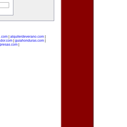
e.com
|
alquilerdeverano.com
|
ador.com
|
guiahonduras.com
|
presas.com
|