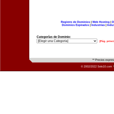
Registro de Dominios
|
Web Hosting
|
D
Dominios Expirados
|
Industrias
|
Indu
Categorías de Dominio:
[Pág. princi
** Precios expre
© 2002/2022 Solo10.com