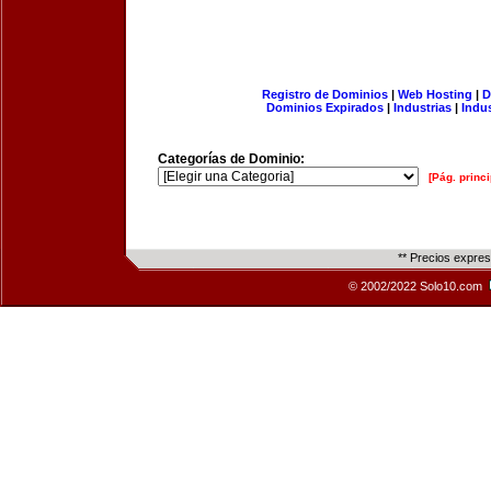
Registro de Dominios
|
Web Hosting
|
D
Dominios Expirados
|
Industrias
|
Indu
Categorías de Dominio:
[Pág. princi
** Precios expre
© 2002/2022 Solo10.com