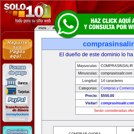
comprasinsali
El dueño de este dominio lo ha
Mayusculas:
COMPRASINSALIR
Minusculas:
comprasinsalir.com
Longitud:
14 caracteres
Categorias:
Compras y Comercio
Precio:
$550.00
Visitar!
comprasinsalir.co
Serán consideradas ofer
R