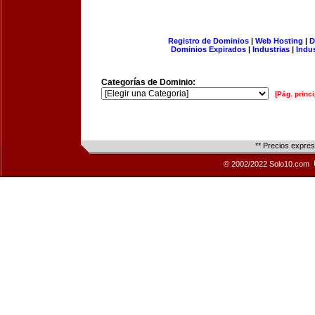
Registro de Dominios
|
Web Hosting
|
D
Dominios Expirados
|
Industrias
|
Indu
Categorías de Dominio:
[Pág. princi
** Precios expre
© 2002/2022 Solo10.com