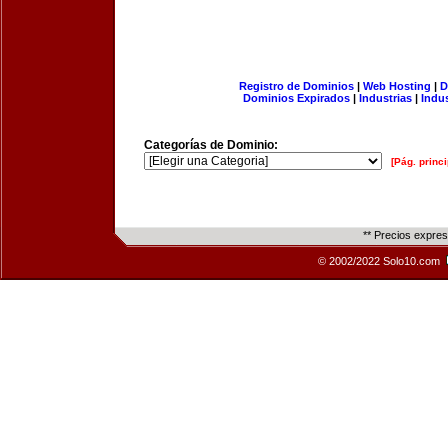
Registro de Dominios
|
Web Hosting
|
D
Dominios Expirados
|
Industrias
|
Indu
Categorías de Dominio:
[Pág. princi
** Precios expre
© 2002/2022 Solo10.com