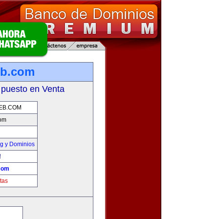
eb.com
 puesto en Venta
EB.COM
com
g y Dominios
!
com
tas