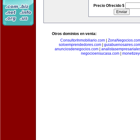
Precio Ofrecido $
Otros dominios en venta:
ConsultorInmobiliario.com
|
ZonaNegocios.co
soloemprendedores.com
|
guiabuenosaires.co
anunciosdenegocios.com
|
analistasempresariale
negocioensucasa.com
|
monetize