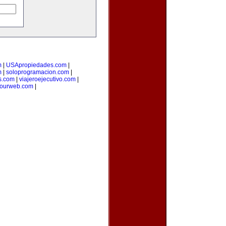
m
|
USApropiedades.com
|
m
|
soloprogramacion.com
|
s.com
|
viajeroejecutivo.com
|
yourweb.com
|