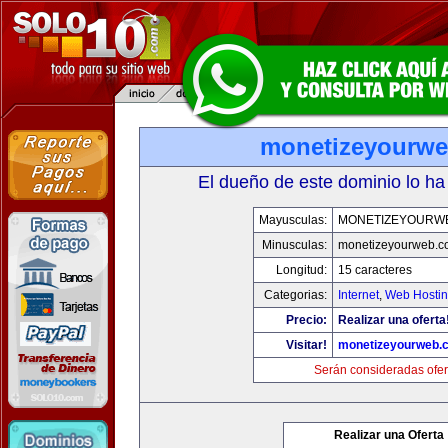
monetizeyourw
El dueño de este dominio lo ha
Mayusculas:
MONETIZEYOURW
Minusculas:
monetizeyourweb.
Longitud:
15 caracteres
Categorias:
Internet
,
Web Hostin
Precio:
Realizar una oferta
Visitar!
monetizeyourweb.
Serán consideradas ofer
Realizar una Oferta