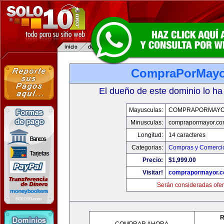
CompraPorMayo
El dueño de este dominio lo ha
Mayusculas:
COMPRAPORMAYO
Minusculas:
comprapormayor.co
Longitud:
14 caracteres
Categorias:
Compras y Comercio
Precio:
$1,999.00
Visitar!
comprapormayor.
Serán consideradas ofer
R