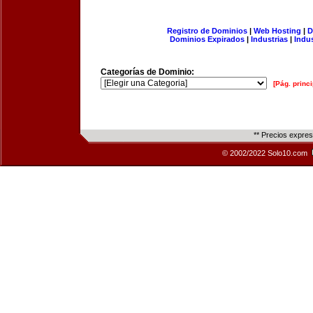
Registro de Dominios
|
Web Hosting
|
D
Dominios Expirados
|
Industrias
|
Indu
Categorías de Dominio:
[Pág. princi
** Precios expre
© 2002/2022 Solo10.com