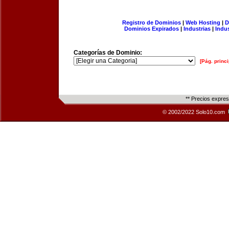
Registro de Dominios
|
Web Hosting
|
D
Dominios Expirados
|
Industrias
|
Indu
Categorías de Dominio:
[Pág. princi
** Precios expre
© 2002/2022 Solo10.com