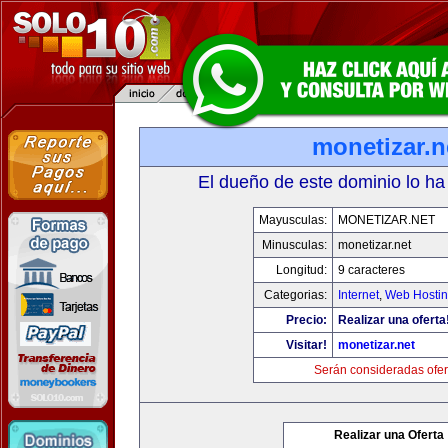
monetizar.n
El dueño de este dominio lo ha
Mayusculas:
MONETIZAR.NET
Minusculas:
monetizar.net
Longitud:
9 caracteres
Categorias:
Internet
,
Web Hostin
Precio:
Realizar una oferta
Visitar!
monetizar.net
Serán consideradas ofer
Realizar una Oferta