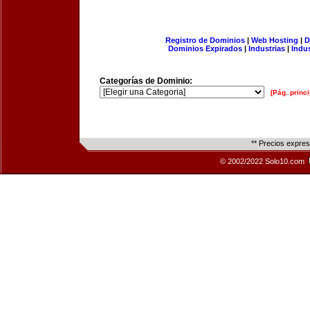
Registro de Dominios
|
Web Hosting
|
D
Dominios Expirados
|
Industrias
|
Indu
Categorías de Dominio:
[Pág. princi
** Precios expre
© 2002/2022 Solo10.com