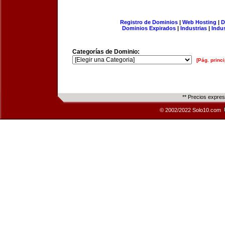
Registro de Dominios
|
Web Hosting
|
D
Dominios Expirados
|
Industrias
|
Indu
Categorías de Dominio:
[Pág. princi
** Precios expre
© 2002/2022 Solo10.com