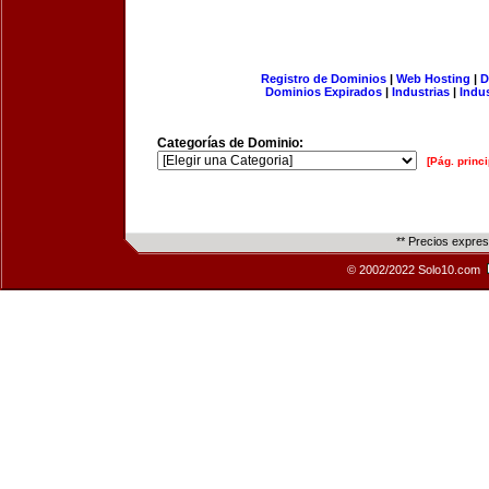
Registro de Dominios
|
Web Hosting
|
D
Dominios Expirados
|
Industrias
|
Indu
Categorías de Dominio:
[Pág. princi
** Precios expre
© 2002/2022 Solo10.com