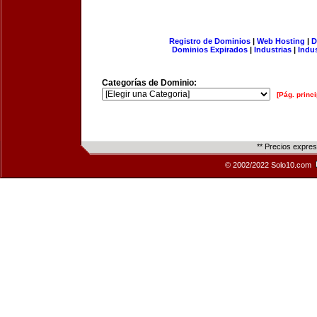
Registro de Dominios
|
Web Hosting
|
D
Dominios Expirados
|
Industrias
|
Indu
Categorías de Dominio:
[Pág. princi
** Precios expre
© 2002/2022 Solo10.com