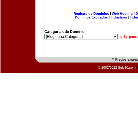
Registro de Dominios
|
Web Hosting
|
D
Dominios Expirados
|
Industrias
|
Indu
Categorías de Dominio:
[Pág. princi
** Precios expre
© 2002/2022 Solo10.com