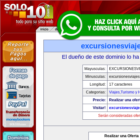
excursionesviaj
El dueño de este dominio lo ha
Mayusculas:
EXCURSIONESVI
Minusculas:
excursionesviaje
Longitud:
17 caracteres
Categorias:
Viajes,Turismo y
Precio:
Realizar una ofer
Visitar!
excursionesviaj
Serán consideradas ofer
Realizar una Oferta