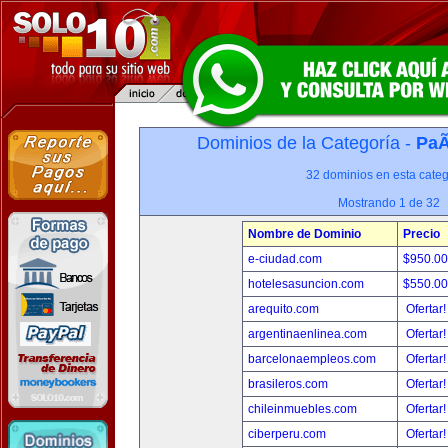
Dominios de la Categoría -
PaÃ
32 dominios en esta categ
Mostrando 1 de 32
Nombre de Dominio
Precio
e-ciudad.com
$950.0
hotelesasuncion.com
$550.0
arequito.com
Ofertar
argentinaenlinea.com
Ofertar
barcelonaempleos.com
Ofertar
brasileros.com
Ofertar
chileinmuebles.com
Ofertar
ciberperu.com
Ofertar