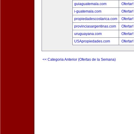
guiaguatemala.com
Ofertar
i-guatemala.com
Ofertar
propiedadescostarica.com
Ofertar
provinciasargentinas.com
Ofertar
uruguayana.com
Ofertar
USApropiedades.com
Ofertar
<< Categoria Anterior (Ofertas de la Semana)