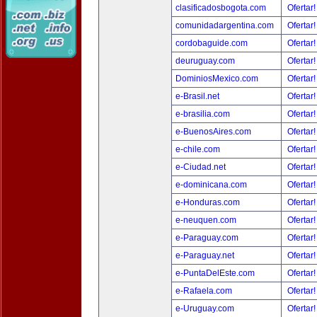
clasificadosbogota.com
Ofertar
comunidadargentina.com
Ofertar
cordobaguide.com
Ofertar
deuruguay.com
Ofertar
DominiosMexico.com
Ofertar
e-Brasil.net
Ofertar
e-brasilia.com
Ofertar
e-BuenosAires.com
Ofertar
e-chile.com
Ofertar
e-Ciudad.net
Ofertar
e-dominicana.com
Ofertar
e-Honduras.com
Ofertar
e-neuquen.com
Ofertar
e-Paraguay.com
Ofertar
e-Paraguay.net
Ofertar
e-PuntaDelEste.com
Ofertar
e-Rafaela.com
Ofertar
e-Uruguay.com
Ofertar