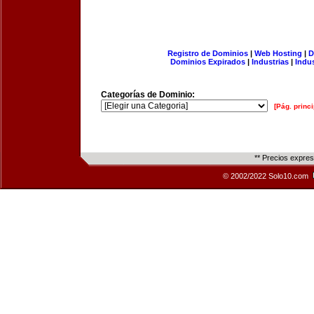
Registro de Dominios
|
Web Hosting
|
D
Dominios Expirados
|
Industrias
|
Indu
Categorías de Dominio:
[Pág. princi
** Precios expre
© 2002/2022 Solo10.com